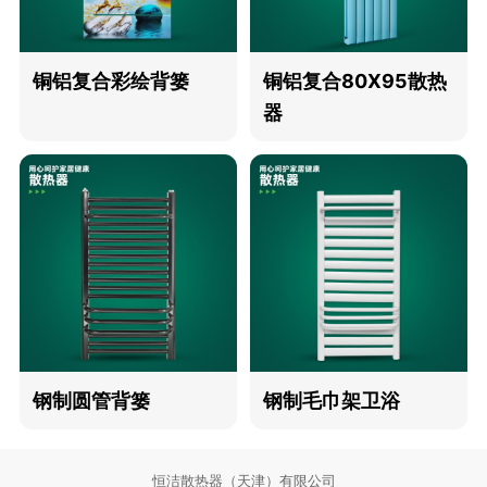
铜铝复合彩绘背篓
铜铝复合80X95散热
器
钢制圆管背篓
钢制毛巾架卫浴
恒洁散热器（天津）有限公司