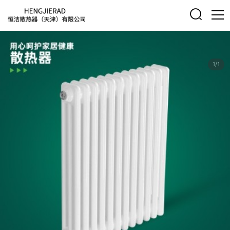

1/1